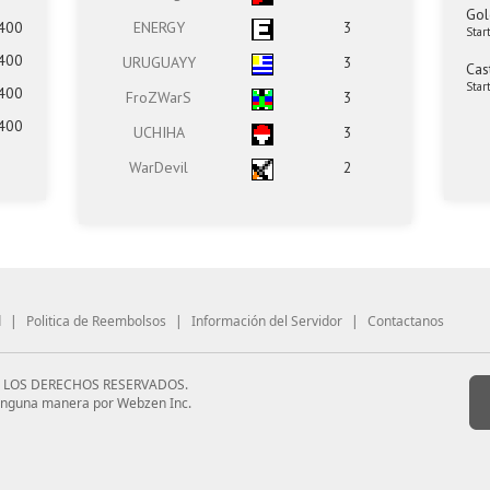
Gol
400
ENERGY
3
Star
400
URUGUAYY
3
Cas
Star
400
FroZWarS
3
400
UCHIHA
3
WarDevil
2
d
|
Politica de Reembolsos
|
Información del Servidor
|
Contactanos
S LOS DERECHOS RESERVADOS.
 ninguna manera por Webzen Inc.