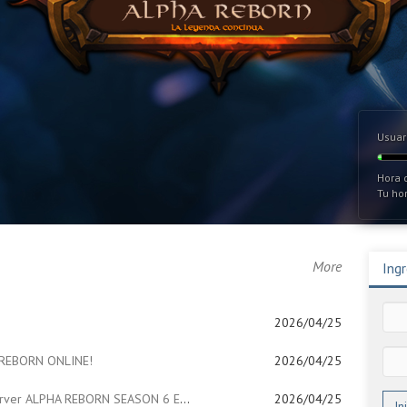
Usuar
Hora d
Tu hor
More
Ingr
2026/04/25
 REBORN ONLINE!
2026/04/25
Bivenidos al Server ALPHA REBORN SEASON 6 EPISODIO 3
2026/04/25
In