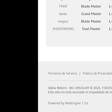
TMAT
Blade Master
1,
karku
Grand Master
1,
magno
Blade Master
1,
SHADOWKING
Duel Master
1,
Terminos de Servicio
|
Politica de Privacida
Alpha Reborn - MU URUGUAY © 2026, TODO
Este sitio no está asociado ni respaldado de
Powered by WebEngine 1.2.6