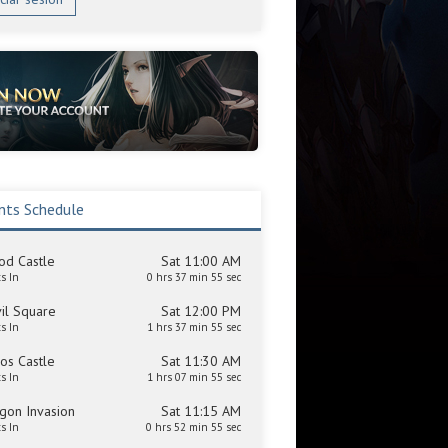
nts Schedule
od Castle
Sat 11:00 AM
ts In
0 hrs 37 min 55 sec
il Square
Sat 12:00 PM
ts In
1 hrs 37 min 55 sec
os Castle
Sat 11:30 AM
ts In
1 hrs 07 min 55 sec
gon Invasion
Sat 11:15 AM
ts In
0 hrs 52 min 55 sec