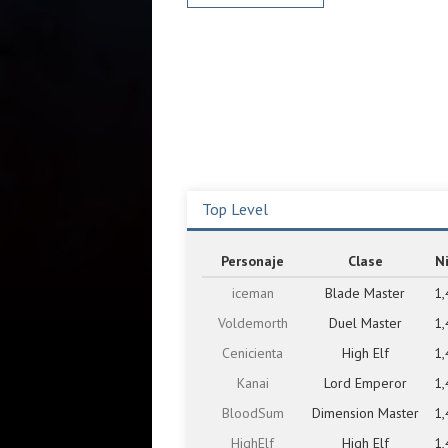
Top Level
Personaje
Clase
Ni
iceman
Blade Master
1,
Voldemorth
Duel Master
1,
Cenicienta
High Elf
1,
Kanai
Lord Emperor
1,
BloodSum
Dimension Master
1,
HighElf
High Elf
1,