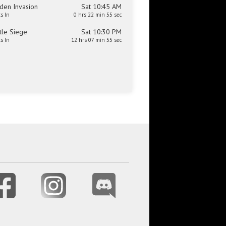
den Invasion
Sat 10:45 AM
ts In
0 hrs 22 min 55 sec
tle Siege
Sat 10:30 PM
ts In
12 hrs 07 min 55 sec