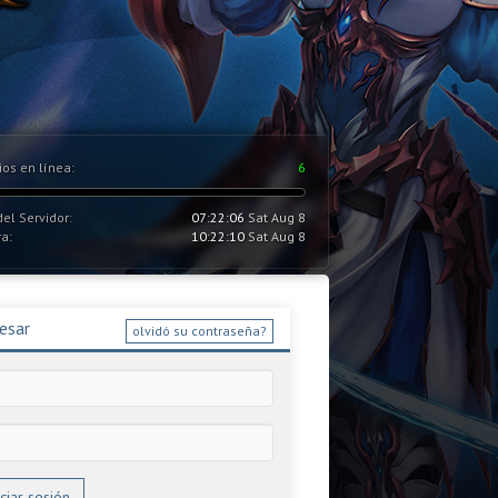
ios en línea:
6
el Servidor:
07:22:06
Sat Aug 8
a:
10:22:10
Sat Aug 8
esar
olvidó su contraseña?
iciar sesión