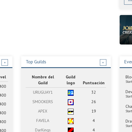
Top Guilds
Eve
+
+
vel
Nombre del
Guild
Blo
Star
Guild
logo
Puntuación
400
Dev
URUGUAY1
32
400
Star
SMOOKERS
26
400
Cha
APEX
19
Star
400
FAVELA
4
Dra
400
Star
DarKings
4
400