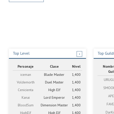
Top Level
Top Guild
+
Personaje
Clase
Nivel
Nombr
Gui
iceman
Blade Master
1,400
URUG
Voldemorth
Duel Master
1,400
SMOO
Cenicienta
High Elf
1,400
AP
Kanai
Lord Emperor
1,400
FAV
BloodSum
Dimension Master
1,400
DarKi
HighElf
High Elf
1,400