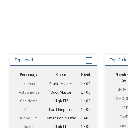
Top Level
Top Guild
+
Personaje
Clase
Nivel
Nombr
Gui
iceman
Blade Master
1,400
URUG
Voldemorth
Duel Master
1,400
SMOO
Cenicienta
High Elf
1,400
AP
Kanai
Lord Emperor
1,400
FAV
BloodSum
Dimension Master
1,400
DarKi
HighElf
High Elf
1,400